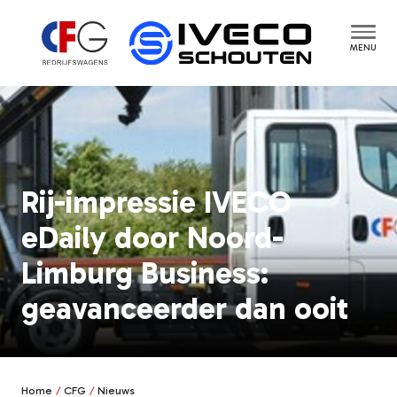
MENU
Rij-impressie IVECO
eDaily door Noord-
Limburg Business:
geavanceerder dan ooit
Home
CFG
Nieuws