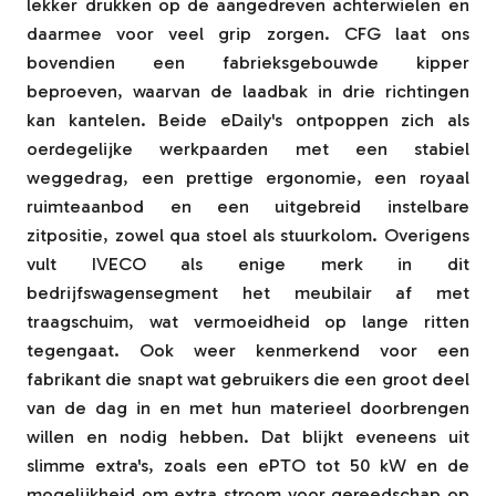
lekker drukken op de aangedreven achterwielen en
daarmee voor veel grip zorgen. CFG laat ons
bovendien een fabrieksgebouwde kipper
beproeven, waarvan de laadbak in drie richtingen
kan kantelen. Beide eDaily's ontpoppen zich als
oerdegelijke werkpaarden met een stabiel
weggedrag, een prettige ergonomie, een royaal
ruimteaanbod en een uitgebreid instelbare
zitpositie, zowel qua stoel als stuurkolom. Overigens
vult IVECO als enige merk in dit
bedrijfswagensegment het meubilair af met
traagschuim, wat vermoeidheid op lange ritten
tegengaat. Ook weer kenmerkend voor een
fabrikant die snapt wat gebruikers die een groot deel
van de dag in en met hun materieel doorbrengen
willen en nodig hebben. Dat blijkt eveneens uit
slimme extra's, zoals een ePTO tot 50 kW en de
mogelijkheid om extra stroom voor gereedschap op