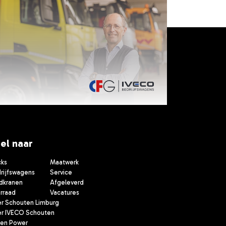
el naar
cks
Maatwerk
rijfswagens
Service
dkranen
Afgeleverd
rraad
Vacatures
r Schouten Limburg
r IVECO Schouten
en Power