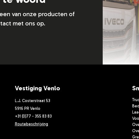
n een van onze producten of
tact met ons op.
Vestiging Venlo
Sn
Tru
L.J. Costerstraat 53
Bed
5916 PR Venlo
Laa
+31 (0)77 - 355 83 83
Voo
Routebeschrijving
Ove
Ove
Gre