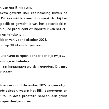
n van het B-rijbewijs.
xtra gewicht inclusief belading boven de
. Dit kan middels een document dat bij het
ecifieke gewicht is van het batterijpakket.
n bij de producent of importeur van het ZE-
e vullen en te tekenen.
ebben van voor 1 oktober 2023.
er op 90 kilometer per uur.
buitenland te rijden zonder een rijbewijs C.
matige activiteiten.
een aanhangwagen worden gereden. Dit mag
 B heeft.
ftuin die op 31 december 2022 is geëindigd.
dslogistiek, waarin het Rijk, gemeenten en
2025. In deze proeftuin hebben een groot
rtuigen deelgenomen.