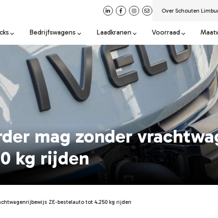
Over Schouten Limbu
cks
Bedrijfswagens
Laadkranen
Voorraad
Maat
rder mag zonder vrachtwag
0 kg rijden
chtwagenrijbewijs ZE-bestelauto tot 4.250 kg rijden