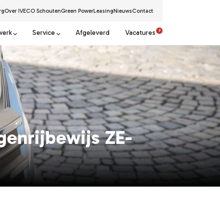
rg
Over IVECO Schouten
Green Power
Leasing
Nieuws
Contact
7
werk
Service
Afgeleverd
Vacatures
enrijbewijs ZE-