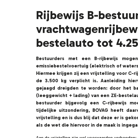
Rijbewijs B-bestuu
vrachtwagenrijbewi
bestelauto tot 4.25
Bestuurders met een B-rijbewijs mogen
emissiebestelvoertuig (elektrisch of waters
Hiermee krijgen zij een vrijstelling voor C-
de 3.500 kg verplicht is. Aanleiding hie
gejaagd dreigden te worden: door het bat
(leeggewicht + lading) van een ZE-bestela
bestuurder bijgevolg een C-rijbewijs m
tijdelijke uitzondering, BOVAG heeft da
vrijstelling en is dus blij dat deze er is ge
als de wet die hiervoor in de maak is ingega
Aan de vrijstelling zijn wel voorwaarden verbonden: