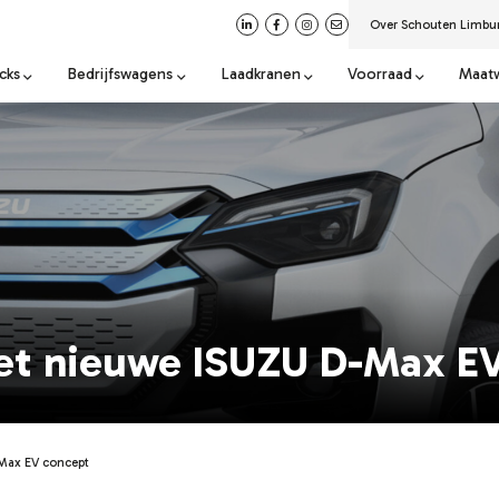
Over Schouten Limbu
cks
Bedrijfswagens
Laadkranen
Voorraad
Maat
et nieuwe ISUZU D-Max E
Max EV concept