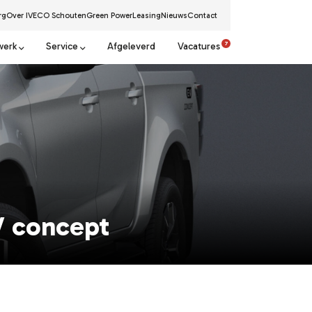
rg
Over IVECO Schouten
Green Power
Leasing
Nieuws
Contact
7
werk
Service
Afgeleverd
Vacatures
V concept